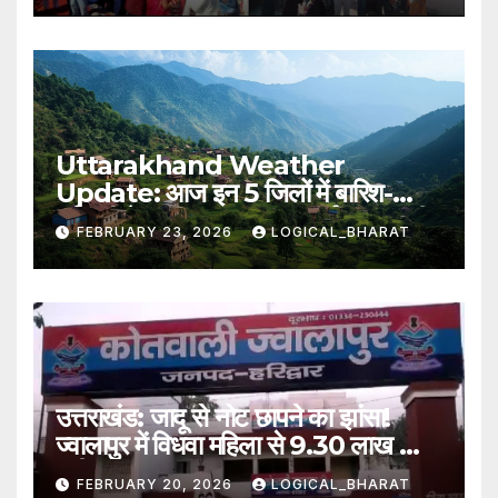
Uttarakhand Weather
Update: आज इन 5 जिलों में बारिश-
बर्फबारी के आसार, IMD का पूर्वानुमान जारी..
FEBRUARY 23, 2026
LOGICAL_BHARAT
पढ़िए
उत्तराखंड: जादू से नोट छापने का झांसा!
ज्वालापुर में विधवा महिला से 9.30 लाख की
ठगी, तीन नामजद
FEBRUARY 20, 2026
LOGICAL_BHARAT