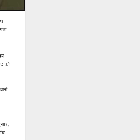
ैध
ायता
जय
ेट को
ारों
ुसार,
ांच