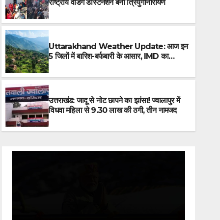
राष्ट्रीय वेडिंग डेस्टिनेशन बना त्रियुगीनारायण
Uttarakhand Weather Update: आज इन
5 जिलों में बारिश-बर्फबारी के आसार, IMD का
पूर्वानुमान जारी.. पढ़िए
उत्तराखंड: जादू से नोट छापने का झांस
9.30 लाख की ठगी, तीन नामजद
उत्तराखंड: जादू से नोट छापने का झांसा! ज्वालापुर में
विधवा महिला से 9.30 लाख की ठगी, तीन नामजद
FEBRUARY 20, 2026
LOGICAL_BHARAT