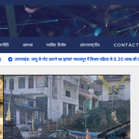
जनीति
आस्था
व्यक्ति विशेष
अंतरराष्ट्रीय
CONTACT
दू से नोट छापने का झांसा! ज्वालापुर में विधवा महिला से 9.30 लाख की ठगी, तीन नामजद