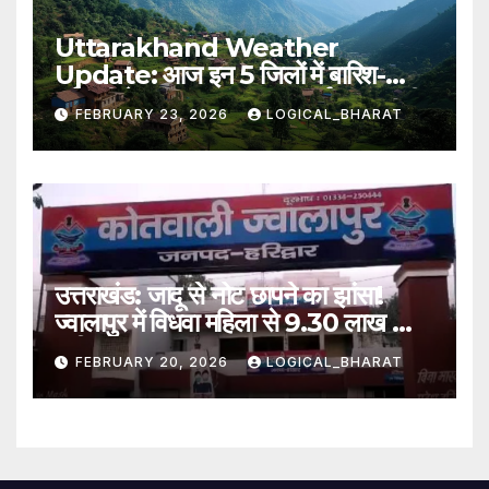
Uttarakhand Weather
Update: आज इन 5 जिलों में बारिश-
बर्फबारी के आसार, IMD का पूर्वानुमान जारी..
FEBRUARY 23, 2026
LOGICAL_BHARAT
पढ़िए
उत्तराखंड: जादू से नोट छापने का झांसा!
ज्वालापुर में विधवा महिला से 9.30 लाख की
ठगी, तीन नामजद
FEBRUARY 20, 2026
LOGICAL_BHARAT