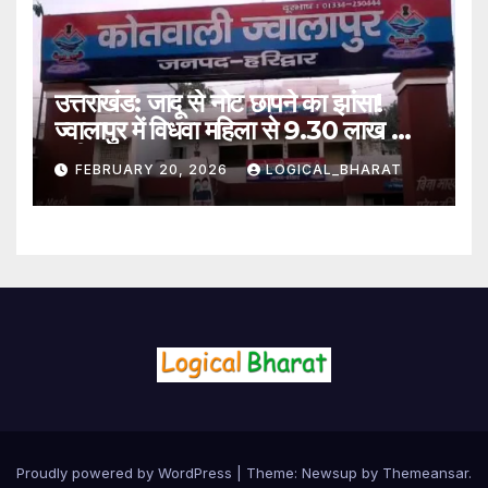
उत्तराखंड: जादू से नोट छापने का झांसा!
ज्वालापुर में विधवा महिला से 9.30 लाख की
ठगी, तीन नामजद
FEBRUARY 20, 2026
LOGICAL_BHARAT
Proudly powered by WordPress
|
Theme:
Newsup
by
Themeansar
.