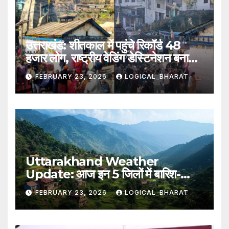
उत्तराखंड: शीतकाल में पहुंचे रिकॉर्ड 48
हजार लोग, राष्ट्रीय वेडिंग डेस्टिनेशन बना
त्रियुगीनारायण
FEBRUARY 23, 2026
LOGICAL_BHARAT
Uttarakhand Weather
Update: आज इन 5 जिलों में बारिश-
बर्फबारी के आसार, IMD का पूर्वानुमान जारी..
FEBRUARY 23, 2026
LOGICAL_BHARAT
पढ़िए