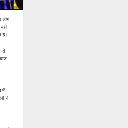
यर लीग
 वहीं
ा है।
ं से
दबाज
में
बी ने
।