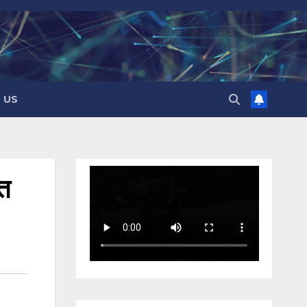
 US
वत