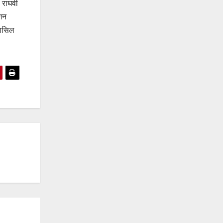
 राघवी
िशन
हासिल