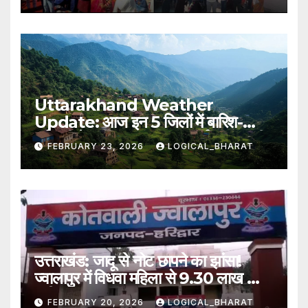
Uttarakhand Weather
Update: आज इन 5 जिलों में बारिश-
बर्फबारी के आसार, IMD का पूर्वानुमान जारी..
FEBRUARY 23, 2026
LOGICAL_BHARAT
पढ़िए
उत्तराखंड: जादू से नोट छापने का झांसा!
ज्वालापुर में विधवा महिला से 9.30 लाख की
ठगी, तीन नामजद
FEBRUARY 20, 2026
LOGICAL_BHARAT