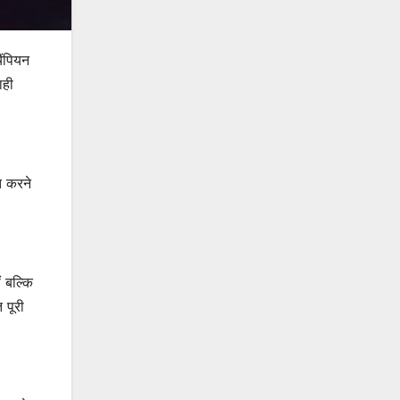
ैंपियन
ाही
त करने
ं बल्कि
 पूरी