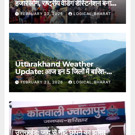
हजार लोग, राष्ट्रीय वेडिंग डेस्टिनेशन बना
त्रियुगीनारायण
FEBRUARY 23, 2026
LOGICAL_BHARAT
Uttarakhand Weather
Update: आज इन 5 जिलों में बारिश-
बर्फबारी के आसार, IMD का पूर्वानुमान जारी..
FEBRUARY 23, 2026
LOGICAL_BHARAT
पढ़िए
उत्तराखंड: जादू से नोट छापने का झांसा!